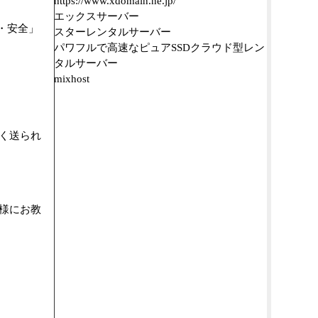
https://www.xdomain.ne.jp/
エックスサーバー
・安全」
スターレンタルサーバー
パワフルで高速なピュアSSDクラウド型レン
タルサーバー
mixhost
く送られ
様にお教