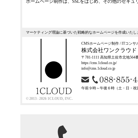
ホームページ制作は、SSLをはじめ、その他のセキ
マーケティング理論
に基づいた
戦略的なホームページ
を作成いたし
CMSホームページ制作 /
ITコン
株式会社ワンクラウド
〒781-1111 高知県土佐市北地564
https://cms.1cloud.co.jp/
info@cms.1cloud.co.jp
午前９時～午後６時
（土・日・祝
© 2013 - 2026
1CLOUD, INC.